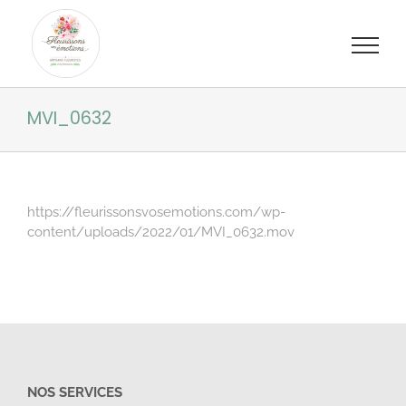
Passer
au
contenu
MVI_0632
https://fleurissonsvosemotions.com/wp-
content/uploads/2022/01/MVI_0632.mov
NOS SERVICES