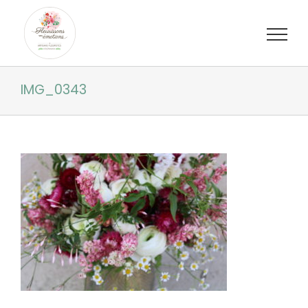
Passer
au
contenu
IMG_0343