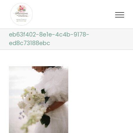
Passer
au
contenu
eb63f402-8e1e-4c4b-9178-
ed8c73188ebc