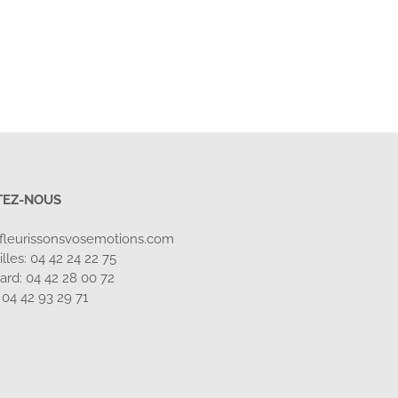
TEZ-NOUS
fleurissonsvosemotions.com
lles: 04 42 24 22 75
card: 04 42 28 00 72
:
04 42 93 29 71