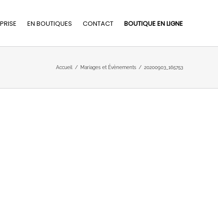
PRISE
EN BOUTIQUES
CONTACT
BOUTIQUE EN LIGNE
Accueil
/
Mariages et Évènements
/
20200903_165753