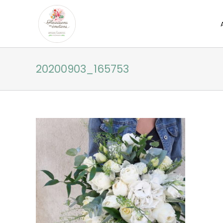
Passer
au
contenu
20200903_165753