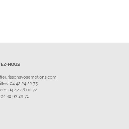
TEZ-NOUS
fleurissonsvosemotions.com
lles: 04 42 24 22 75
card: 04 42 28 00 72
:
04 42 93 29 71